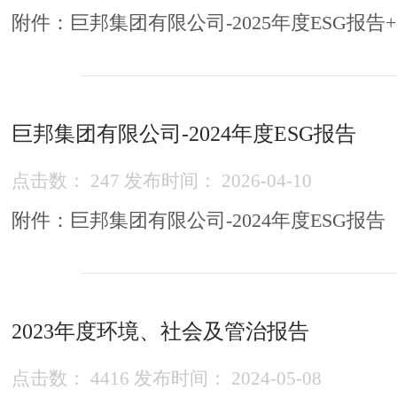
附件：巨邦集团有限公司-2025年度ESG报告
巨邦集团有限公司-2024年度ESG报告
点击数： 247 发布时间： 2026-04-10
附件：巨邦集团有限公司-2024年度ESG报告
2023年度环境、社会及管治报告
点击数： 4416 发布时间： 2024-05-08