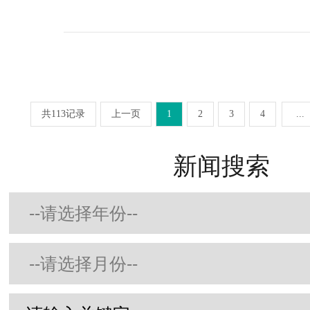
共113记录
上一页
1
2
3
4
...
新闻搜索