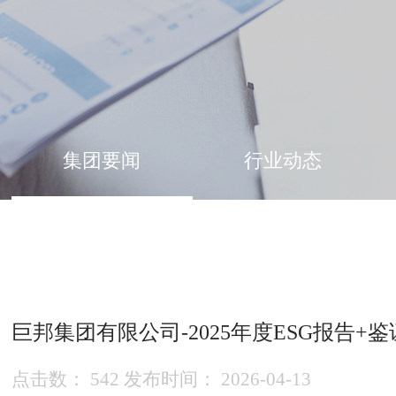
集团要闻
行业动态
巨邦集团有限公司-2025年度ESG报告+
点击数： 542 发布时间： 2026-04-13