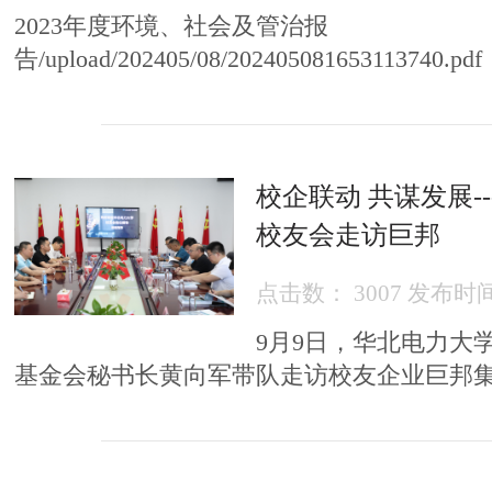
2023年度环境、社会及管治报
告/upload/202405/08/202405081653113740.pdf
校企联动 共谋发展-
校友会走访巨邦
点击数： 3007 发布时间：
9月9日，华北电力大
基金会秘书长黄向军带队走访校友企业巨邦