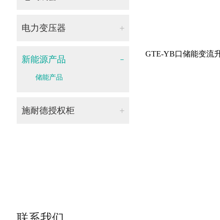
ZW32-15.5户外高压交流永磁真空重合器（出口型）
GT-SRM-12型SF6气体绝缘环网柜
ZW32-40.5户外柱上真空断路器（出口型）
电力变压器
GTRM-12型固体绝缘环网柜
ZW68-12型一二次融合柱上断路器
油浸式电力变压器
GTE-YB口储能变
XGW-12箱式开闭所（环网箱）
新能源产品
油浸式非晶合金变压器
YB-12系列智能型一体化变电站
储能产品
树脂绝缘干式变压器
ZGS13系列组合式变压器
立体卷铁芯变压器
施耐德授权柜
ZGS-Z.F系列风力发电用组合式变压器
出口型变压器
全新一代的绿色智能环网柜RMAirSeT
ZGS-Z.G系列光伏发电用组合式变压器
BlokSeT新一代预智低压成套设备
KYN28A-12型铠装移开式交流金属封闭开关设备
XGN15-12型固定式金属封闭环网开关设备
HXGN□-12型固定式金属封闭环网开关设备
GGD型交流低压配电柜
联系我们