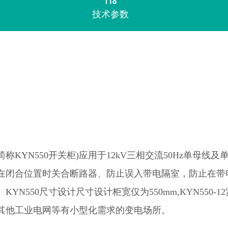
技术参数
KYN550开关柜)应用于12kV三相交流50Hz单
母线及
在闭合位置时关合断路器、防止误入带电隔室，防止在带
KYN550尺寸设计尺寸设计柜
宽仅为
550mm,KYN5
其他工业电网等有小型化需求的变电场所。